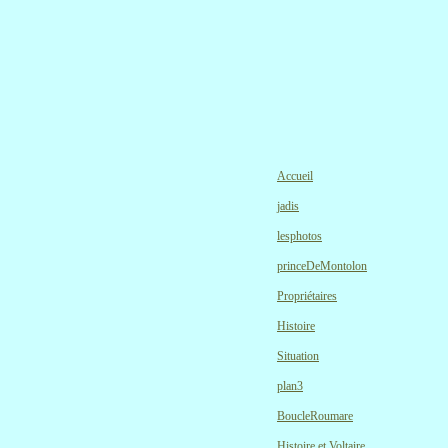
Accueil
jadis
lesphotos
princeDeMontolon
Propriétaires
Histoire
Situation
plan3
BoucleRoumare
Histoire et Voltaire.